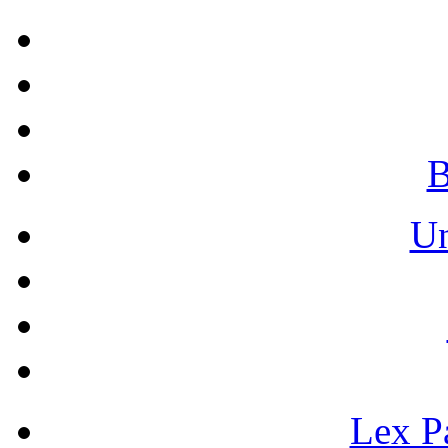
B
Un
Lex Pa