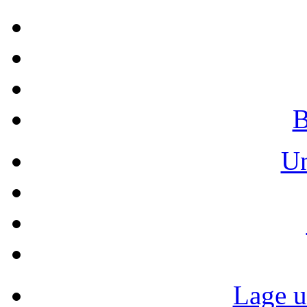
B
Un
Lage u