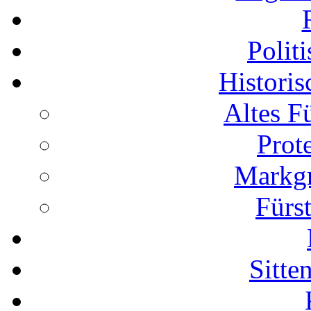
Polit
Histori
Altes F
Prot
Markgr
Fürs
Sitte