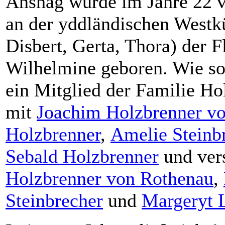
Anshag wurde im Jahre 22 v
an der yddländischen Westkü
Disbert, Gerta, Thora) der 
Wilhelmine geboren. Wie so 
ein Mitglied der Familie H
mit
Joachim Holzbrenner v
Holzbrenner
,
Amelie Steinbr
Sebald Holzbrenner
und ver
Holzbrenner von Rothenau
,
Steinbrecher
und
Margeryt 