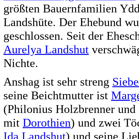
größten Bauernfamilien Ydd
Landshüte. Der Ehebund w
geschlossen. Seit der Ehesc
Aurelya Landshut
verschwä
Nichte.
Anshag ist sehr streng
Sieb
seine Beichtmutter ist
Marge
(Philonius Holzbrenner un
mit
Dorothien
) und zwei Tö
Ida Landshut
) und seine Lie